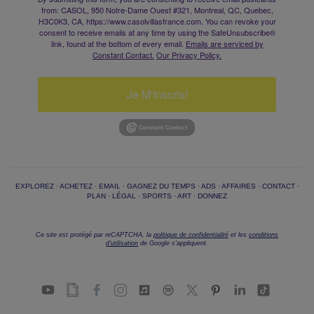
from: CASOL, 950 Notre-Dame Ouest #321, Montreal, QC, Quebec,
H3C0K3, CA, https://www.casolvillasfrance.com. You can revoke your
consent to receive emails at any time by using the SafeUnsubscribe®
link, found at the bottom of every email.
Emails are serviced by
Constant Contact.
Our Privacy Policy.
Je M'Inscris!
EXPLOREZ
·
ACHETEZ
·
EMAIL
·
GAGNEZ DU TEMPS
·
ADS
·
AFFAIRES
·
CONTACT
·
PLAN
·
LÉGAL
·
SPORTS
·
ART
·
DONNEZ
Ce site est protégé par reCAPTCHA, la
politique de confidentialité
et les
conditions
d'utilisation
de Google s'appliquent.