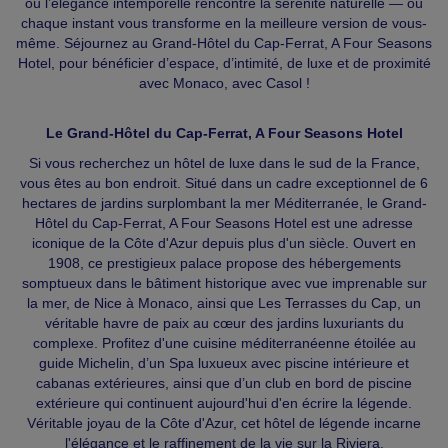
où l’élégance intemporelle rencontre la sérénité naturelle — où
chaque instant vous transforme en la meilleure version de vous-
même. Séjournez au Grand-Hôtel du Cap-Ferrat, A Four Seasons
Hotel, pour bénéficier d’espace, d’intimité, de luxe et de proximité
avec Monaco, avec Casol !
Le Grand-Hôtel du Cap-Ferrat, A Four Seasons Hotel
Si vous recherchez un hôtel de luxe dans le sud de la France,
vous êtes au bon endroit. Situé dans un cadre exceptionnel de 6
hectares de jardins surplombant la mer Méditerranée, le Grand-
Hôtel du Cap-Ferrat, A Four Seasons Hotel est une adresse
iconique de la Côte d'Azur depuis plus d'un siècle. Ouvert en
1908, ce prestigieux palace propose des hébergements
somptueux dans le bâtiment historique avec vue imprenable sur
la mer, de Nice à Monaco, ainsi que Les Terrasses du Cap, un
véritable havre de paix au cœur des jardins luxuriants du
complexe. Profitez d'une cuisine méditerranéenne étoilée au
guide Michelin, d’un Spa luxueux avec piscine intérieure et
cabanas extérieures, ainsi que d’un club en bord de piscine
extérieure qui continuent aujourd'hui d'en écrire la légende.
Véritable joyau de la Côte d'Azur, cet hôtel de légende incarne
l'élégance et le raffinement de la vie sur la Riviera.