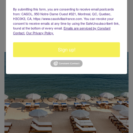
Riviera
By submitting this form, you are consenting to receive email postcards
from: CASOL, 950 Notre-Dame Ouest #321, Montreal, QC, Quebec,
Saint-Tropez, Côte d'Azur, France
H3C0K3, CA, https://www.casolvillasfrance.com. You can revoke your
8 Invités, 4 Chambres
consent to receive emails at any time by using the SafeUnsubscribe® link,
found at the bottom of every email.
Emails are serviced by Constant
Demandez le Prix
Contact.
Our Privacy Policy.
Sign up!