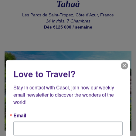
Tahaà
Les Parcs de Saint-Tropez, Côte d'Azur, France
14 Invités, 7 Chambres
Dès €125 000 / semaine
Love to Travel?
Stay in contact with Casol, join now our weekly 
email newsletter to discover the wonders of the 
world!
Email