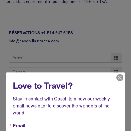
Les tarifs comprennent le petit déjeuner et 10% de TVA
RÉSERVATIONS +1.514.947.6153
info@casolvillasfrance.com
Love to Travel?
Stay in contact with Casol, join now our weekly 
email newsletter to discover the wonders of the 
world!
Email