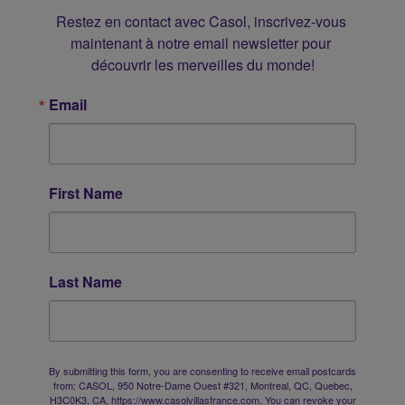
Restez en contact avec Casol, inscrivez-vous 
maintenant à notre email newsletter pour 
découvrir les merveilles du monde!
Email
First Name
Last Name
By submitting this form, you are consenting to receive email postcards
from: CASOL, 950 Notre-Dame Ouest #321, Montreal, QC, Quebec,
H3C0K3, CA, https://www.casolvillasfrance.com. You can revoke your