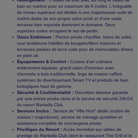
Hébergement :
3 suites de luxe avec lits King et salles de
bain en marbre pour un maximum de 6 invités. L'intégralité
du niveau supérieur est dédiée à une majestueuse suite de
maître dotée de son propre salon privé et d'une vaste
terrasse bien exposée dominant le domaine. Deux
superbes suites occupent le rez-de-jardin.
Oasis Extérieure :
Piscine privée chauffée, bains de soleil,
cour andalouse habillée de bougainvilliers matures et
terrasses pavées de terre cuite pour de mémorables dîners
en plein air.
Équipements & Confort :
Cuisine d'art culinaire
entièrement équipée, grand salon d'honneur avec
cheminée à bois traditionnelle, linge de maison raffiné,
systèmes de divertissement Smart TV et produits de bain
biologiques haut de gamme.
Sécurité & Confidentialité :
Discrétion absolue garantie
par une entrée privée close et le service de sécurité 24h/24
du resort Marbella Club.
Services Inclus :
Service de "Villa Host" dédié (maître de
maison / majordome), service de ménage quotidien et
assistance complète de conciergerie privée.
Privilèges du Resort :
Accès immédiat aux tables de
prestige du Marbella Club (dont le restaurant The Grill et le