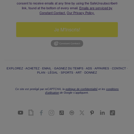
consent to receive emails at any time by using the SafeUnsubscribe®
link, found at the bottom of every email.
Emails are serviced by
Constant Contact.
Our Privacy Policy.
Je M'Inscris!
EXPLOREZ
·
ACHETEZ
·
EMAIL
·
GAGNEZ DU TEMPS
·
ADS
·
AFFAIRES
·
CONTACT
·
PLAN
·
LÉGAL
·
SPORTS
·
ART
·
DONNEZ
Ce site est protégé par reCAPTCHA, la
politique de confidentialité
et les
conditions
d'utilisation
de Google s'appliquent.