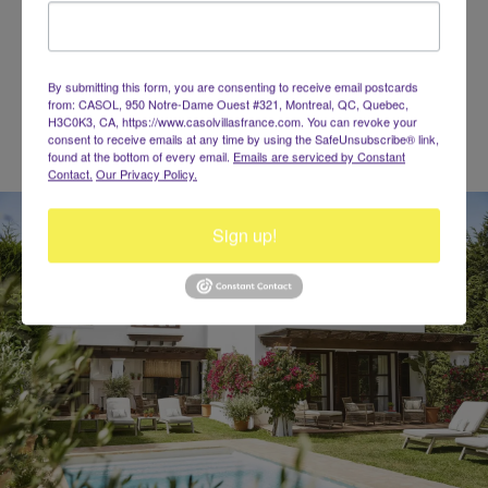
140 characters left
By submitting this form, you are consenting to receive email postcards
from: CASOL, 950 Notre-Dame Ouest #321, Montreal, QC, Quebec,
H3C0K3, CA, https://www.casolvillasfrance.com. You can revoke your
consent to receive emails at any time by using the SafeUnsubscribe® link,
found at the bottom of every email.
Emails are serviced by Constant
Contact.
Our Privacy Policy.
Sign up!