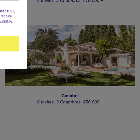
6 Invités, 3 Chambres, €70,000 +
uest #321,
 receive
viced by
Casabel
6 Invités, 3 Chambres, €50,000 +