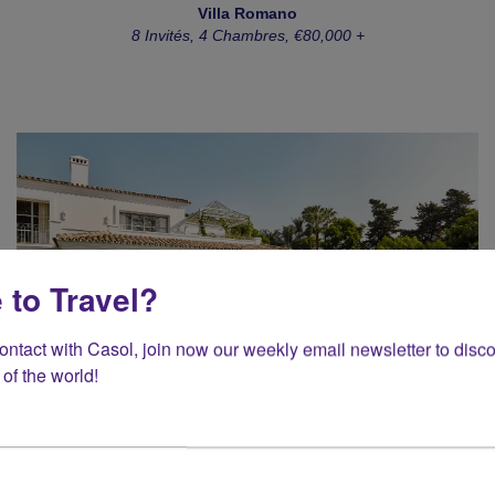
Villa Romano
8 Invités, 4 Chambres, €80,000 +
 to Travel?
contact with Casol, join now our weekly email newsletter to disco
of the world!
Villa Añil
10 Invités, 5 Chambres, €95,000 +