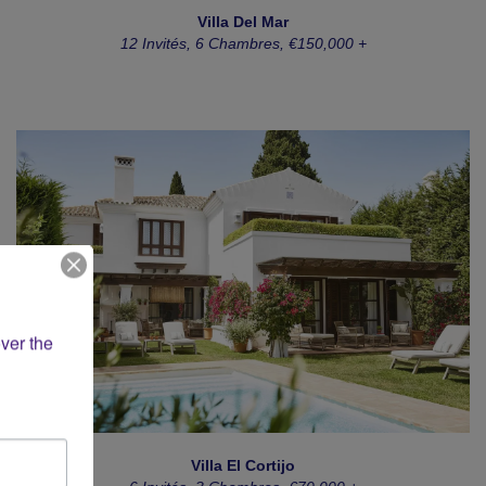
Villa Del Mar
12 Invités, 6 Chambres, €150,000 +
ver the 
Villa El Cortijo