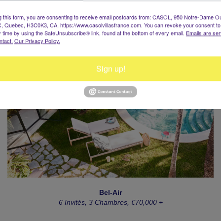
g this form, you are consenting to receive email postcards from: CASOL, 950 Notre-Dame O
, Quebec, H3C0K3, CA, https://www.casolvillasfrance.com. You can revoke your consent to
y time by using the SafeUnsubscribe® link, found at the bottom of every email.
Emails are ser
ntact.
Our Privacy Policy.
Sign up!
Bel-Air
6 Invités, 3 Chambres, €70,000 +