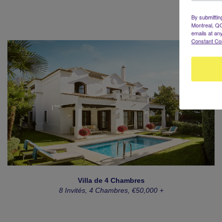
By submittin
Montreal, QC
emails at an
Constant Co
Villa de 4 Chambres
8 Invités, 4 Chambres, €50,000 +