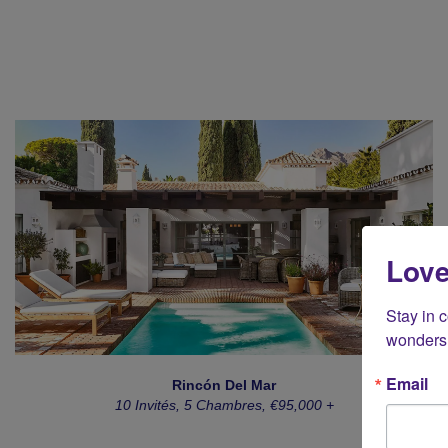
Love
Stay in 
wonders 
Email
Rincón Del Mar
10 Invités, 5 Chambres, €95,000 +