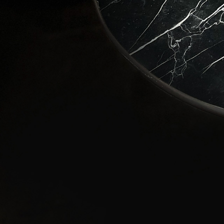
Love
Stay in 
wonders 
Email