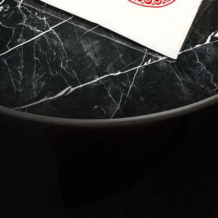
 to Travel?
contact with Casol, join now our weekly email newsletter to disco
of the world!