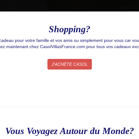
g this form, you are consenting to receive email postcards from: CASOL, 950 Notre-Dame O
, Quebec, H3C0K3, CA, https://www.casolvillasfrance.com. You can revoke your consent to
y time by using the SafeUnsubscribe® link, found at the bottom of every email.
Emails are ser
ntact.
Our Privacy Policy.
Shopping?
cadeau pour votre famille et vos amis ou simplement pour vous car vou
Sign up!
ez maintenant chez CasolVillasFrance.com pour tous vos cadeaux excl
J'ACHÈTE CASOL
Vous Voyagez Autour du Monde?