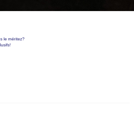
uest #321,
 receive
viced by
s le méritez?
usifs!