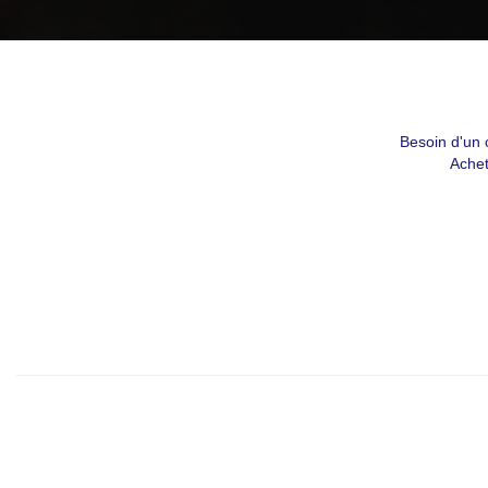
By submittin
Montreal, QC
emails at an
Constant Co
Besoin d'un 
Achet