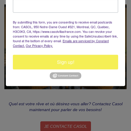
By submitting this form, you are consenting to receive email postcards
from: CASOL, 950 Notre-Dame Ouest #321, Montreal, QC, Quebec,
H3C0K3, CA, https://www.casolvillasfrance.com. You can revoke your
consent to receive emails at any time by using the SafeUnsubscribe® link,
found at the bottom of every email.
Emails are serviced by Constant
Contact.
Our Privacy Policy.
Sign up!
Quel est votre rêve et où désirez-vous aller? Contactez Casol
maintenant pour parler de vos besoins!
JE CONTACTE CASOL