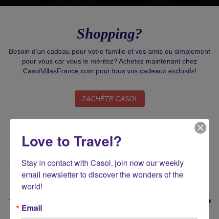
Shopping?
Besoin d'un cadeau pour votre famille et vos amis ou simplement
pour vous car vous le méritez? Achetez maintenant chez
CasolVillasFrance.com pour tous vos cadeaux exclusifs!
J'ACHÈTE CASOL
Love to Travel?
Stay in contact with Casol, join now our weekly 
email newsletter to discover the wonders of the 
world!
Vous Voyagez Autour du Monde?
Email