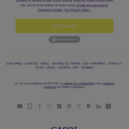
consent to receive emails at any time by using the SafeUnsubscribe®
link, found at the bottom of every email.
Emails are serviced by
Constant Contact.
Our Privacy Policy.
Je M'Inscris!
EXPLOREZ
·
ACHETEZ
·
EMAIL
·
GAGNEZ DU TEMPS
·
ADS
·
AFFAIRES
·
CONTACT
·
PLAN
·
LÉGAL
·
SPORTS
·
ART
·
DONNEZ
Ce site est protégé par reCAPTCHA, la
politique de confidentialité
et les
conditions
d'utilisation
de Google s'appliquent.