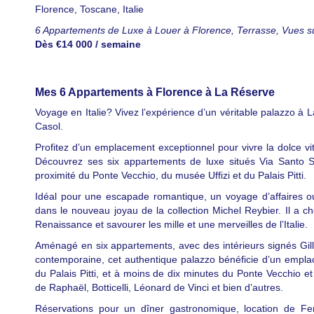
Florence
,
Toscane
,
Italie
6 Appartements de Luxe à Louer à Florence, Terrasse, Vues sur
Dès €14 000 / semaine
Mes 6 Appartements à Florence à La Réserve
Voyage en Italie? Vivez l’expérience d’un véritable palazzo à
Casol.
Profitez d’un emplacement exceptionnel pour vivre la dolce vit
Découvrez ses six appartements de luxe situés Via Santo Spir
proximité du Ponte Vecchio, du musée Uffizi et du Palais Pitti.
Idéal pour une escapade romantique, un voyage d’affaires o
dans le nouveau joyau de la collection Michel Reybier. Il a c
Renaissance et savourer les mille et une merveilles de l’Italie.
Aménagé en six appartements, avec des intérieurs signés Gill
contemporaine, cet authentique palazzo bénéficie d’un emplace
du Palais Pitti, et à moins de dix minutes du Ponte Vecchio et
de Raphaël, Botticelli, Léonard de Vinci et bien d’autres.
Réservations pour un dîner gastronomique, location de Ferr