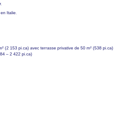
r.
n Italie.
(2 153 pi.ca) avec terrasse privative de 50 m² (538 pi.ca)
4 – 2 422 pi.ca)
 to Travel?
contact with Casol, join now our weekly email newsletter to disco
of the world!