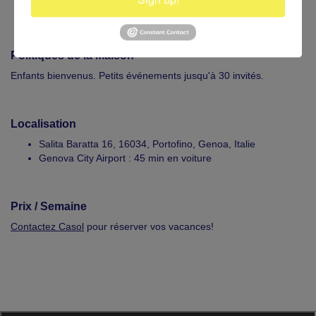
être dans le confort de votre suite à la Villa.
Politiques de la Maison
Enfants bienvenus. Petits événements jusqu'à 30 invités.
Localisation
Salita Baratta 16, 16034, Portofino, Genoa, Italie
Genova City Airport : 45 min en voiture
Prix / Semaine
Contactez Casol
pour réserver vos vacances!