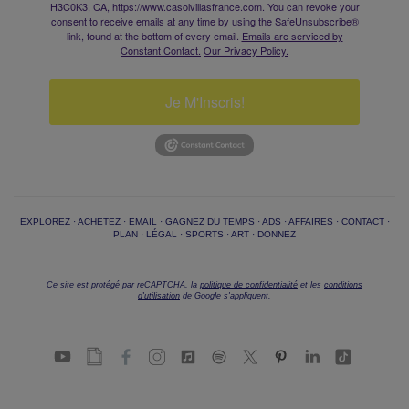
H3C0K3, CA, https://www.casolvillasfrance.com. You can revoke your
consent to receive emails at any time by using the SafeUnsubscribe®
link, found at the bottom of every email.
Emails are serviced by
Constant Contact.
Our Privacy Policy.
Je M'Inscris!
EXPLOREZ
·
ACHETEZ
·
EMAIL
·
GAGNEZ DU TEMPS
·
ADS
·
AFFAIRES
·
CONTACT
·
PLAN
·
LÉGAL
·
SPORTS
·
ART
·
DONNEZ
Ce site est protégé par reCAPTCHA, la
politique de confidentialité
et les
conditions
d'utilisation
de Google s'appliquent.