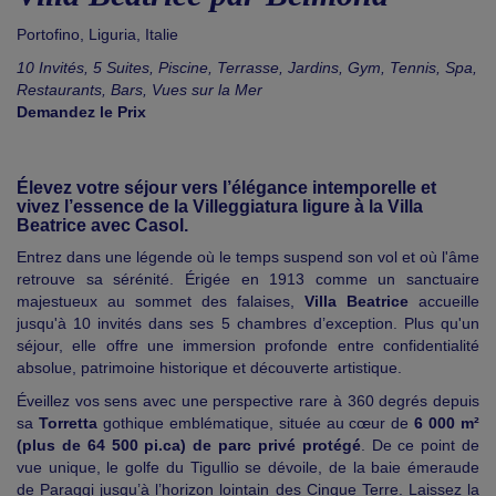
Portofino
,
Liguria
,
Italie
10 Invités, 5 Suites, Piscine, Terrasse, Jardins, Gym, Tennis, Spa,
Restaurants, Bars, Vues sur la Mer
Demandez le Prix
Élevez votre séjour vers l’élégance intemporelle et
vivez l’essence de la Villeggiatura ligure à la Villa
Beatrice avec Casol.
Entrez dans une légende où le temps suspend son vol et où l'âme
retrouve sa sérénité. Érigée en 1913 comme un sanctuaire
majestueux au sommet des falaises,
Villa Beatrice
accueille
jusqu'à 10 invités dans ses 5 chambres d’exception. Plus qu'un
séjour, elle offre une immersion profonde entre confidentialité
absolue, patrimoine historique et découverte artistique.
Éveillez vos sens avec une perspective rare à 360 degrés depuis
sa
Torretta
gothique emblématique, située au cœur de
6 000 m²
(plus de 64 500 pi.ca) de parc privé protégé
. De ce point de
vue unique, le golfe du Tigullio se dévoile, de la baie émeraude
de Paraggi jusqu’à l’horizon lointain des Cinque Terre. Laissez la