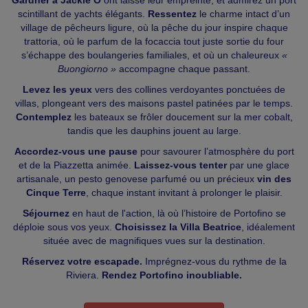
Gardner à Jackie O
ont laissé leur empreinte, et admirez un port
scintillant de yachts élégants.
Ressentez
le charme intact d’un
village de pêcheurs ligure, où la pêche du jour inspire chaque
trattoria, où le parfum de la focaccia tout juste sortie du four
s’échappe des boulangeries familiales, et où un chaleureux
«
Buongiorno »
accompagne chaque passant.
Levez les yeux
vers des collines verdoyantes ponctuées de
villas, plongeant vers des maisons pastel patinées par le temps.
Contemplez
les bateaux se frôler doucement sur la mer cobalt,
tandis que les dauphins jouent au large.
Accordez-vous une pause
pour savourer l’atmosphère du port
et de la Piazzetta animée.
Laissez-vous tenter
par une glace
artisanale, un pesto genovese parfumé ou un précieux
vin des
Cinque Terre
, chaque instant invitant à prolonger le plaisir.
Séjournez
en haut de l'action, là où l’histoire de Portofino se
déploie sous vos yeux.
Choisissez la Villa Beatrice
, idéalement
située avec de magnifiques vues sur la destination.
Réservez votre escapade.
Imprégnez-vous du rythme de la
Riviera.
Rendez Portofino inoubliable.