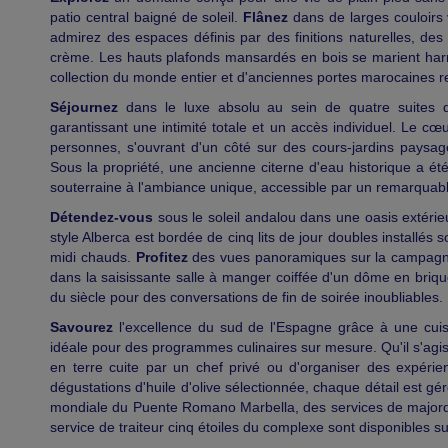
patio central baigné de soleil.
Flânez
dans de larges couloirs v
admirez des espaces définis par des finitions naturelles, des
crème. Les hauts plafonds mansardés en bois se marient ha
collection du monde entier et d'anciennes portes marocaines r
Séjournez
dans le luxe absolu au sein de quatre suites do
garantissant une intimité totale et un accès individuel. Le c
personnes, s'ouvrant d'un côté sur des cours-jardins paysagè
Sous la propriété, une ancienne citerne d'eau historique a é
souterraine à l'ambiance unique, accessible par un remarquabl
Détendez-vous
sous le soleil andalou dans une oasis extérie
style Alberca est bordée de cinq lits de jour doubles installés 
midi chauds.
Profitez
des vues panoramiques sur la campagne
dans la saisissante salle à manger coiffée d'un dôme en briqu
du siècle pour des conversations de fin de soirée inoubliables.
Savourez
l'excellence du sud de l'Espagne grâce à une cuisi
idéale pour des programmes culinaires sur mesure. Qu'il s'agis
en terre cuite par un chef privé ou d'organiser des expéri
dégustations d'huile d'olive sélectionnée, chaque détail est gé
mondiale du Puente Romano Marbella, des services de majord
service de traiteur cinq étoiles du complexe sont disponibles s