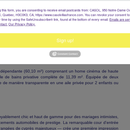
s au rez-de-chaussée de plain-pied, équipées de lits King parés
g this form, you are consenting to receive email postcards from: CASOL, 950 Notre-Dame O
vitrées s'ouvrant directement sur les terrasses, d'un dressing
, Quebec, H3C0K3, CA, https://www.casolvillasfrance.com. You can revoke your consent to
 de bains privative avec un sol en mosaïque de galets de rivière.
y time by using the SafeUnsubscribe® link, found at the bottom of every email.
Emails are ser
ntact.
Our Privacy Policy.
ing 12,25 m², salle de bains style spa 13,83 m²)
ntiquités sélectionnées, dressing master 11,40 m², salle de
Sign up!
uminaires design, zone dressing 11,65 m², salle de bains
 m², très grand dressing 16,94 m², salle de bains de luxe
indépendante (60,10 m²) comprenant un home cinéma de haute
lle de bains privative complète de 11,39 m². Équipée de deux
e de manière transparente en une aile privée pour 2 enfants ou
royablement chic et haut de gamme pour des mariages intimistes,
ancements automobiles de prestige. La remarquable cour d'entrée
x rangées de cyprès majestueux — crée une première impression