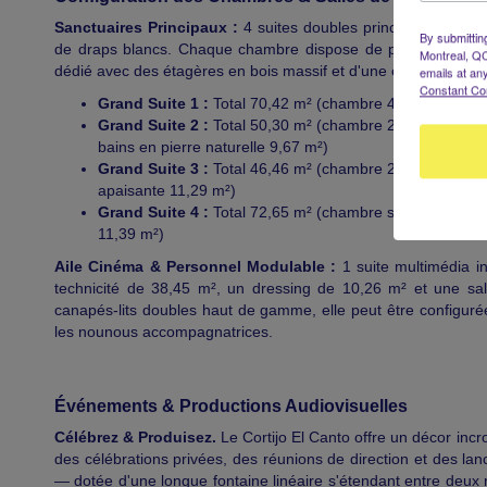
Sanctuaires Principaux :
4 suites doubles principales située
By submittin
de draps blancs. Chaque chambre dispose de portes-fenêtres 
Montreal, QC
dédié avec des étagères en bois massif et d'une élégante salle
emails at an
Constant Co
Grand Suite 1 :
Total 70,42 m² (chambre 44,34 m², dress
Grand Suite 2 :
Total 50,30 m² (chambre 29,23 m² avec a
bains en pierre naturelle 9,67 m²)
Grand Suite 3 :
Total 46,46 m² (chambre 23,52 m² avec l
apaisante 11,29 m²)
Grand Suite 4 :
Total 72,65 m² (chambre spacieuse 44,32
11,39 m²)
Aile Cinéma & Personnel Modulable :
1 suite multimédia 
technicité de 38,45 m², un dressing de 10,26 m² et une sa
canapés-lits doubles haut de gamme, elle peut être configuré
les nounous accompagnatrices.
Événements & Productions Audiovisuelles
Célébrez & Produisez.
Le Cortijo El Canto offre un décor inc
des célébrations privées, des réunions de direction et des l
— dotée d'une longue fontaine linéaire s'étendant entre deu