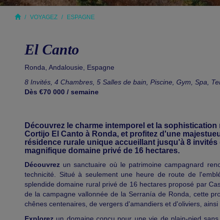
VOYAGEZ
ESPAGNE
El Canto
Ronda, Andalousie,
Espagne
8 Invités, 4 Chambres, 5 Salles de bain, Piscine, Gym, Spa, Te
Dès €70 000 / semaine
Découvrez le charme intemporel et la sophistication
Cortijo El Canto à Ronda, et profitez d'une majest
résidence rurale unique accueillant jusqu'à 8 invité
magnifique domaine privé de 16 hectares.
Découvrez
un sanctuaire où le patrimoine campagnard rencon
technicité. Situé à seulement une heure de route de l'emb
splendide domaine rural privé de 16 hectares proposé par Casol
de la campagne vallonnée de la Serranía de Ronda, cette prop
chênes centenaires, de vergers d'amandiers et d'oliviers, ainsi
Explorez
un domaine conçu pour une vie de plain-pied sans eff