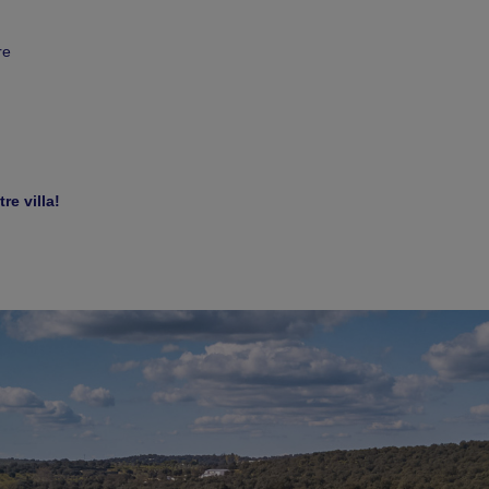
re
re villa!