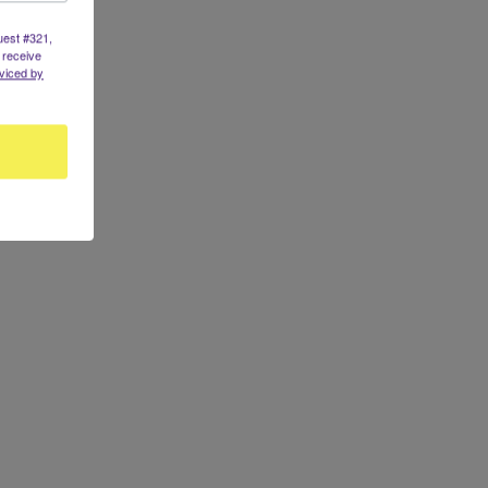
uest #321,
 receive
viced by