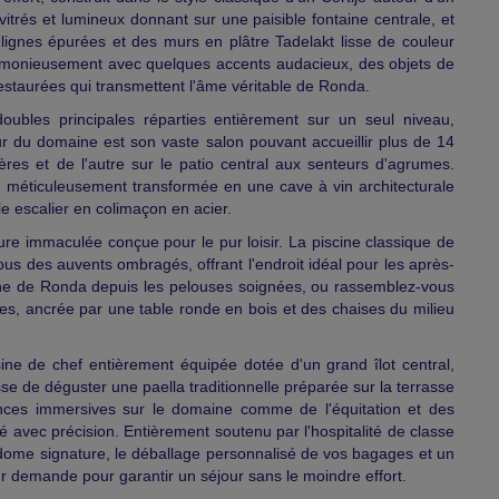
itrés et lumineux donnant sur une paisible fontaine centrale, et
 lignes épurées et des murs en plâtre Tadelakt lisse de couleur
rmonieusement avec quelques accents audacieux, des objets de
estaurées qui transmettent l'âme véritable de Ronda.
ubles principales réparties entièrement sur un seul niveau,
œur du domaine est son vaste salon pouvant accueillir plus de 14
res et de l'autre sur le patio central aux senteurs d'agrumes.
té méticuleusement transformée en une cave à vin architecturale
e escalier en colimaçon en acier.
ure immaculée conçue pour le pur loisir. La piscine classique de
sous des auvents ombragés, offrant l'endroit idéal pour les après-
 de Ronda depuis les pelouses soignées, ou rassemblez-vous
es, ancrée par une table ronde en bois et des chaises du milieu
ne de chef entièrement équipée dotée d'un grand îlot central,
se de déguster une paella traditionnelle préparée sur la terrasse
ences immersives sur le domaine comme de l'équitation et des
ré avec précision. Entièrement soutenu par l'hospitalité de classe
ome signature, le déballage personnalisé de vos bagages et un
ur demande pour garantir un séjour sans le moindre effort.