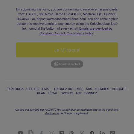
By submitting this form, you are consenting to receive email postcards
from: CASOL, 950 Notre-Dame Ouest #321, Montreal, QC, Quebec,
H3C0K3, CA, https://www.casolvillasfrance.com. You can revoke your
consent to receive emails at any time by using the SafeUnsubscribe®
link, found at the bottom of every email.
Emails are serviced by
Constant Contact.
Our Privacy Policy.
Je M'Inscris!
EXPLOREZ
·
ACHETEZ
·
EMAIL
·
GAGNEZ DU TEMPS
·
ADS
·
AFFAIRES
·
CONTACT
·
PLAN
·
LÉGAL
·
SPORTS
·
ART
·
DONNEZ
Ce site est protégé par reCAPTCHA, la
politique de confidentialité
et les
conditions
d'utilisation
de Google s'appliquent.