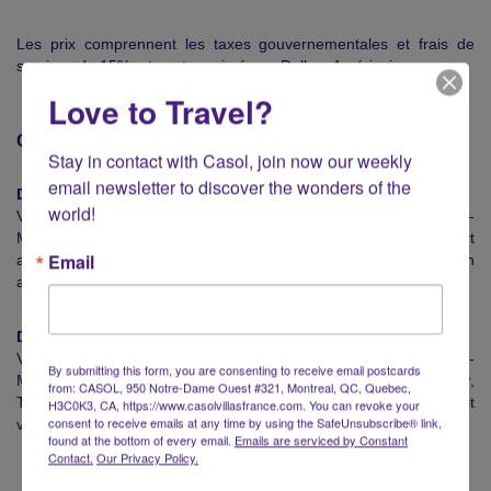
Les prix comprennent les taxes gouvernementales et frais de
services de 15%, et sont exprimés en Dollars Américains.
Love to Travel?
Comment se rendre à St-Barth?
Stay in contact with Casol, join now our weekly 
email newsletter to discover the wonders of the 
Des Amériques
world!
Volez en privé avec VistaJet de votre aéroport local vers St-
Maarten (SXM), Puerto Rico (SJU) ou Antigua, puis un transfert
Email
avec Winair, Tradewind Aviation ou St-Barth Commuter sur un
avion plus petit vers St-Barth!
De l'Europe
Volez en privé avec VistaJet de votre aéroport local vers St-
By submitting this form, you are consenting to receive email postcards
Maarten (SXM) ou Antigua (ANU), puis un transfert avec Winair,
from: CASOL, 950 Notre-Dame Ouest #321, Montreal, QC, Quebec,
Tradewind Aviation ou St-Barth Commuter sur un avion plus petit
H3C0K3, CA, https://www.casolvillasfrance.com. You can revoke your
consent to receive emails at any time by using the SafeUnsubscribe® link,
vers St-Barth!
found at the bottom of every email.
Emails are serviced by Constant
Contact.
Our Privacy Policy.