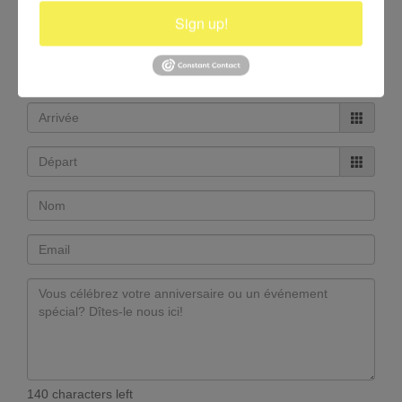
Sign up!
RÉSERVATIONS +1.514.947.6153
info@casolvillasfrance.com
140 characters left