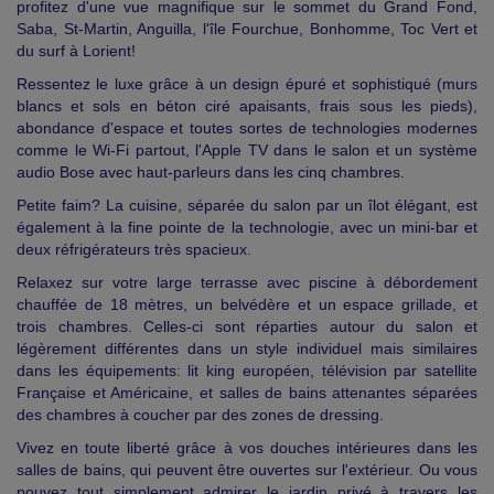
profitez d'une vue magnifique sur le sommet du Grand Fond,
Saba, St-Martin, Anguilla, l'île Fourchue, Bonhomme, Toc Vert et
du surf à Lorient!
Ressentez le luxe grâce à un design épuré et sophistiqué (murs
blancs et sols en béton ciré apaisants, frais sous les pieds),
abondance d'espace et toutes sortes de technologies modernes
comme le Wi-Fi partout, l'Apple TV dans le salon et un système
audio Bose avec haut-parleurs dans les cinq chambres.
Petite faim? La cuisine, séparée du salon par un îlot élégant, est
également à la fine pointe de la technologie, avec un mini-bar et
deux réfrigérateurs très spacieux.
Relaxez sur votre large terrasse avec piscine à débordement
chauffée de 18 mètres, un belvédère et un espace grillade, et
trois chambres. Celles-ci sont réparties autour du salon et
légèrement différentes dans un style individuel mais similaires
dans les équipements: lit king européen, télévision par satellite
Française et Américaine, et salles de bains attenantes séparées
des chambres à coucher par des zones de dressing.
Vivez en toute liberté grâce à vos douches intérieures dans les
salles de bains, qui peuvent être ouvertes sur l'extérieur. Ou vous
pouvez tout simplement admirer le jardin privé à travers les