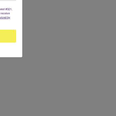
uest #321,
 receive
viced by