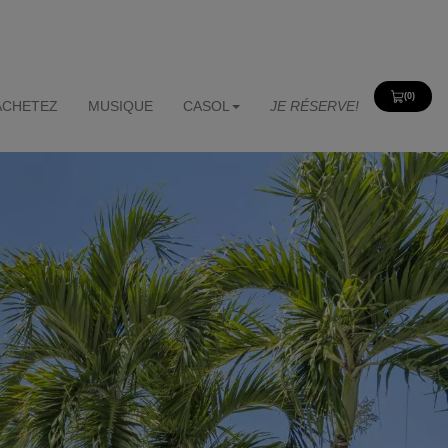
(0)
View
ACHETEZ
MUSIQUE
CASOL
JE RÉSERVE!
Cart
0