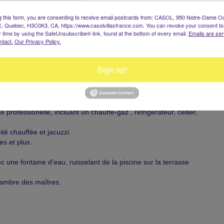
 Français et U.S., DVD, stereo avec iPod dock, salle de dressing,
vec lavabo double et douche large. Ouvrant sur la terrasse du
g this form, you are consenting to receive email postcards from: CASOL, 950 Notre-Dame O
, Quebec, H3C0K3, CA, https://www.casolvillasfrance.com. You can revoke your consent to
y time by using the SafeUnsubscribe® link, found at the bottom of every email.
Emails are ser
ntact.
Our Privacy Policy.
Sign up!
 et 5 salles de bains attenantes.
t ventilateur de plafond. Intégré à la salle à dîner et la cuisine,
.
ofessionelle, incluant un chauffe-gaz , réfrigérateur, cellier,
ité chauffée et jacuzzi.
es et plus.
c une fontaine d'eau, ruisselant de la piscine sur la terrasse
chambre des maîtres.