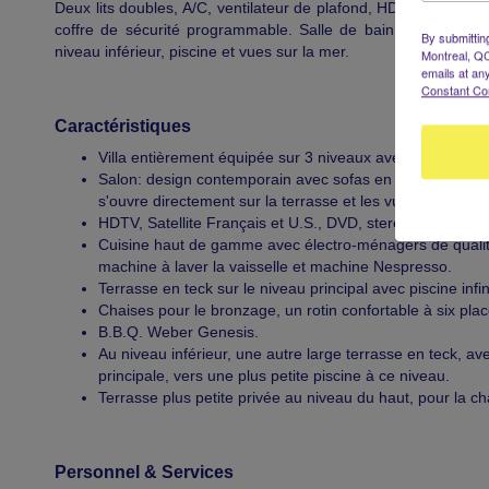
Deux lits doubles, A/C, ventilateur de plafond, HDTV, satellite
coffre de sécurité programmable. Salle de bain attenante a
By submittin
niveau inférieur, piscine et vues sur la mer.
Montreal, QC
emails at an
Constant Co
Caractéristiques
Villa entièrement équipée sur 3 niveaux avec 5 chambres
Salon: design contemporain avec sofas en cuir blanc, A/C e
s'ouvre directement sur la terrasse et les vues sur la mer
HDTV, Satellite Français et U.S., DVD, stereo, fax, WiFi.
Cuisine haut de gamme avec électro-ménagers de qualité pr
machine à laver la vaisselle et machine Nespresso.
Terrasse en teck sur le niveau principal avec piscine infin
Chaises pour le bronzage, un rotin confortable à six plac
B.B.Q. Weber Genesis.
Au niveau inférieur, une autre large terrasse en teck, ave
principale, vers une plus petite piscine à ce niveau.
Terrasse plus petite privée au niveau du haut, pour la 
Personnel & Services