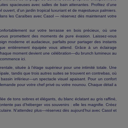
suites spacieuses avec salles de bain attenantes. Profitez d’une
el ouvert, d’un jardin tropical luxuriant et de majestueux palmiers.
s dans les Caraïbes avec Casol — réservez dès maintenant votre
confortablement sur votre terrasse en bois précieux, où une
 vous promettent des moments de pure évasion. Laissez-vous
sign moderne et audacieux, parfaits pour partager des instants
mique entièrement équipée vous attend. Grâce à un éclairage
, chaque moment devient une célébration—du brunch lumineux au
 commence ici.
rentale, située à l’étage supérieur pour une intimité totale. Une
pale, tandis que trois autres suites se trouvent en contrebas, où
 bassin inférieur—un spectacle visuel apaisant. Pour un confort
 demande pour votre chef privé ou votre nounou. Chaque détail a
lée de tons sobres et élégants, du blanc éclatant au gris raffiné,
ontente pas d’héberger vos souvenirs : elle les magnifie. Créez
culaire. N’attendez plus—réservez dès aujourd’hui avec Casol et