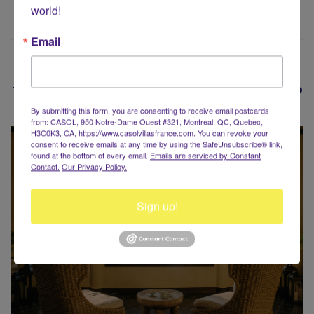
world!
Email
Vous Voyagez Autour du Monde?
By submitting this form, you are consenting to receive email postcards
from: CASOL, 950 Notre-Dame Ouest #321, Montreal, QC, Quebec,
H3C0K3, CA, https://www.casolvillasfrance.com. You can revoke your
consent to receive emails at any time by using the SafeUnsubscribe® link,
found at the bottom of every email.
Emails are serviced by Constant
Contact.
Our Privacy Policy.
Sign up!