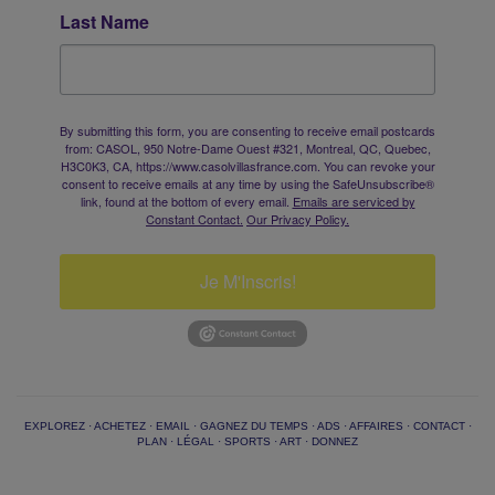
Last Name
By submitting this form, you are consenting to receive email postcards
from: CASOL, 950 Notre-Dame Ouest #321, Montreal, QC, Quebec,
H3C0K3, CA, https://www.casolvillasfrance.com. You can revoke your
consent to receive emails at any time by using the SafeUnsubscribe®
link, found at the bottom of every email.
Emails are serviced by
Constant Contact.
Our Privacy Policy.
Je M'Inscris!
EXPLOREZ
·
ACHETEZ
·
EMAIL
·
GAGNEZ DU TEMPS
·
ADS
·
AFFAIRES
·
CONTACT
·
PLAN
·
LÉGAL
·
SPORTS
·
ART
·
DONNEZ