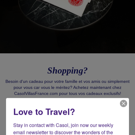
Shopping?
Besoin d'un cadeau pour votre famille et vos amis ou simplement
pour vous car vous le méritez? Achetez maintenant chez
CasolVillasFrance.com pour tous vos cadeaux exclusifs!
Love to Travel?
J'ACHÈTE CASOL
Stay in contact with Casol, join now our weekly 
email newsletter to discover the wonders of the 